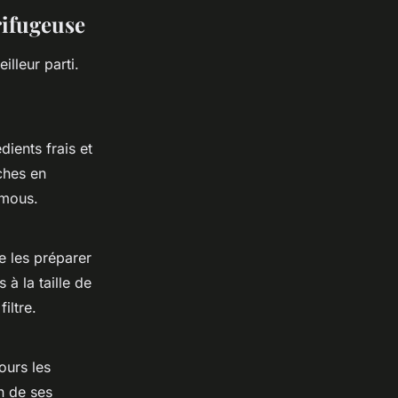
rifugeuse
illeur parti.
dients frais et
ches en
 mous.
e les préparer
à la taille de
iltre.
ours les
n de ses