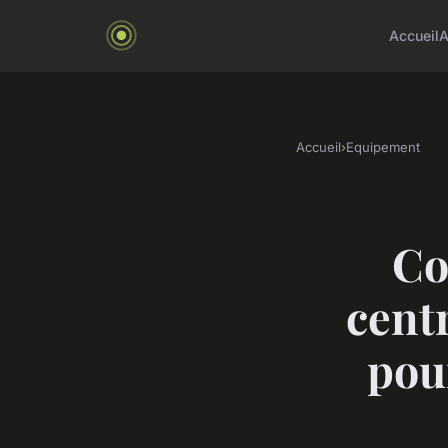
Accueil
A
Accueil
›
Equipement
Co
centr
pou