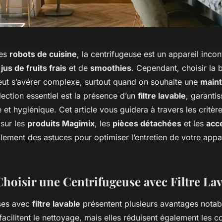
des
robots de cuisine
, la centrifugeuse est un appareil inco
e
jus de fruits frais
et de
smoothies
. Cependant, choisir la
eut s’avérer complexe, surtout quand on souhaite une
maint
lection essentiel est la présence d’un
filtre lavable
, garanti
le et hygiénique. Cet article vous guidera à travers les critèr
 sur les
produits Magimix
, les
pièces détachées
et les
acc
ement des astuces pour optimiser l’entretien de votre appar
hoisir une Centrifugeuse avec Filtre Lav
ses avec
filtre lavable
présentent plusieurs avantages notab
facilitent le nettoyage, mais elles réduisent également les co