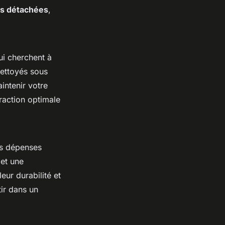
es détachées
,
ui cherchent à
 nettoyés sous
intenir votre
traction optimale
es dépenses
 et une
eur durabilité et
tir dans un