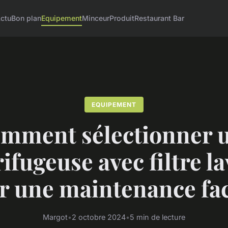
ctu
Bon plan
Equipement
Minceur
Produit
Restaurant Bar
EQUIPEMENT
mment sélectionner 
ifugeuse avec filtre l
r une maintenance fac
Margot
•
2 octobre 2024
•
5 min de lecture