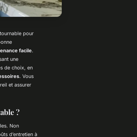
ntournable pour
 bonne
enance facile
.
ssant une
es de choix, en
essoires
. Vous
eil et assurer
able ?
les. Non
ûts d’entretien à