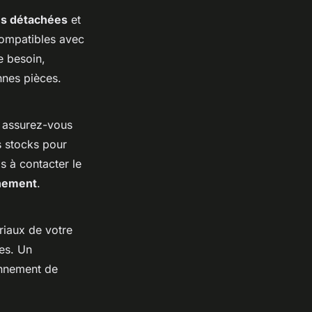
es détachées
et
ompatibles avec
e besoin,
nes pièces.
, assurez-vous
s stocks pour
as à contacter le
nnement
.
riaux de votre
ces. Un
onnement de