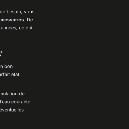
 de besoin, vous
ccessoires
. De
 années, ce qui
?
on bon
fait état.
umulation de
 l’eau courante
 éventuelles