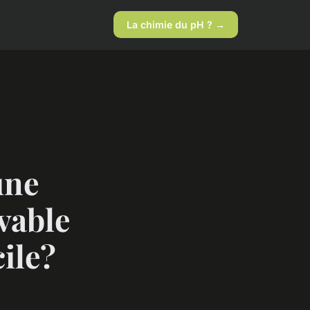
La chimie du pH ? →
une
avable
ile?