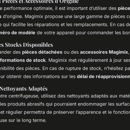
s Pièces et Accessoires d’Origine
e performance optimale, il est important d’utiliser des
pièc
s
d’origine. Magimix propose une large gamme de pièces c
e qui facilite les réparations et les remplacements. En cas d
méro de modèle
de votre appareil pour commander les bon
es Stocks Disponibles
ander des
pièces détachées
ou des
accessoires Magimix
nformations de stock
. Magimix met régulièrement à jour se
onibilité des pièces. En cas de rupture de stock, n’hésitez p
our obtenir des informations sur les
délai de réapprovisio
 Nettoyants Adaptés
tre centrifugeuse, utilisez des nettoyants adaptés aux maté
 les produits abrasifs qui pourraient endommager les surfa
et régulier permettra de préserver l’apparence et le foncti
use sur le long terme.