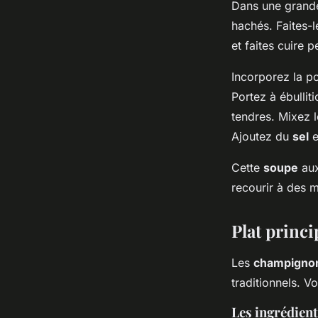
Dans une grande 
hachés. Faites-l
et faites cuire 
Incorporez la p
Portez à ébullit
tendres. Mixez l
Ajoutez du
sel
e
Cette
soupe
au
recourir à des m
Plat princ
Les
champigno
traditionnels. V
Les ingrédien