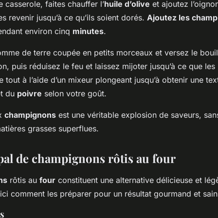
casserole, faites chauffer l’
huile d’olive
et ajoutez l’oignon
es revenir jusqu’à ce qu’ils soient dorés.
Ajoutez les cham
pendant environ cinq
minutes
.
omme de terre coupée en petits morceaux et versez le boui
ion, puis réduisez le feu et laissez mijoter jusqu’à ce que les
e tout à l’aide d’un mixeur plongeant jusqu’à obtenir une tex
t du
poivre
selon votre goût.
x
champignons
est une véritable explosion de saveurs, san
atières grasses superflues.
ipal de champignons rôtis au four
ns
rôtis au
four
constituent une alternative délicieuse et lég
oici comment les préparer pour un résultat gourmand et sain
ts