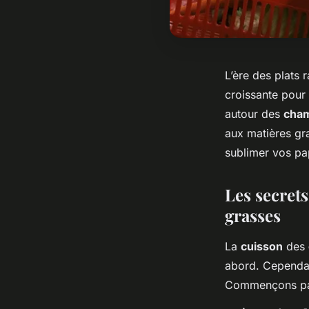
L’ère des plats 
croissante pour
autour des
cha
aux matières gr
sublimer vos pa
Les secret
grasses
La
cuisson
des
abord. Cependan
Commençons pa