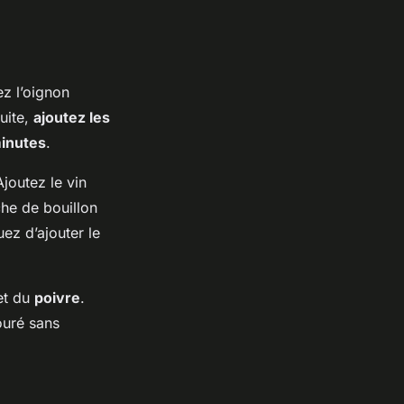
z l’oignon
suite,
ajoutez les
inutes
.
joutez le vin
che de bouillon
ez d’ajouter le
t du
poivre
.
ouré sans