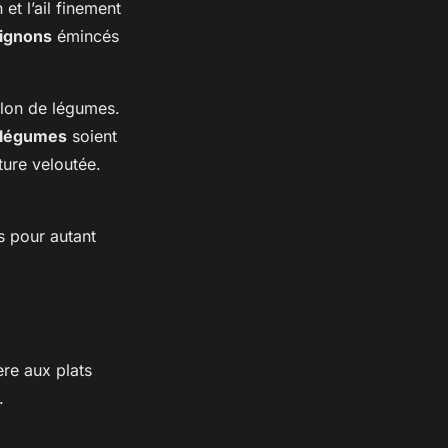
 et l’ail finement
pignons
émincés
llon de légumes.
légumes
soient
ture veloutée.
s pour autant
ère aux plats
.