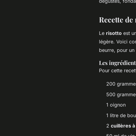
dégustés, fonda
Recette de
Le
risotto
est un
légère. Voici c
beurre, pour un
Les ingrédient
Pour cette recet
200 grammes
500 gramme
1 oignon
1 litre de bo
2
cuillères 