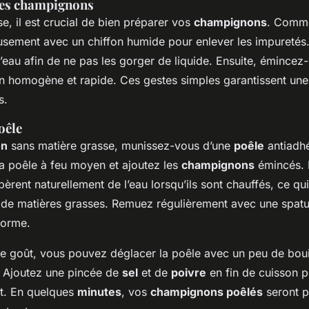
des champignons
e, il est crucial de bien préparer vos
champignons
. Comme
usement avec un chiffon humide pour enlever les impuretés.
eau afin de ne pas les gorger de liquide. Ensuite, émincez-
n homogène et rapide. Ces gestes simples garantissent une 
s.
oêle
on
sans matière grasse, munissez-vous d’une
poêle
antiadhé
la poêle à feu moyen et ajoutez les
champignons
émincés. 
bèrent naturellement de l’eau lorsqu’ils sont chauffés, ce qu
t de matières grasses. Remuez régulièrement avec une spatu
forme.
le goût, vous pouvez déglacer la poêle avec un peu de bou
. Ajoutez une pincée de
sel
et de
poivre
en fin de cuisson p
t. En quelques
minutes
, vos
champignons poêlés
seront p