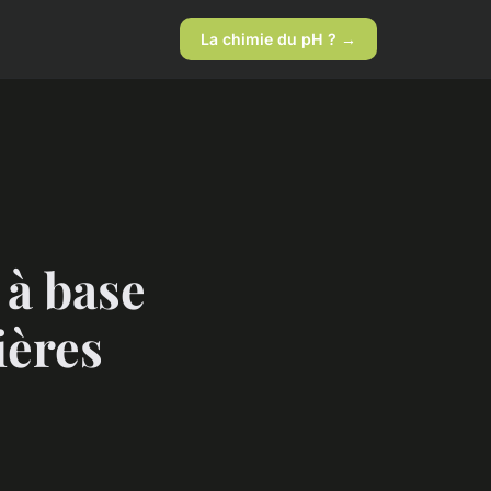
La chimie du pH ? →
 à base
ières