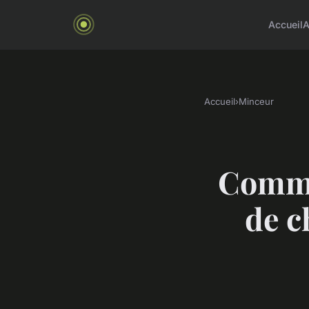
Accueil
A
Accueil
›
Minceur
Commen
de c