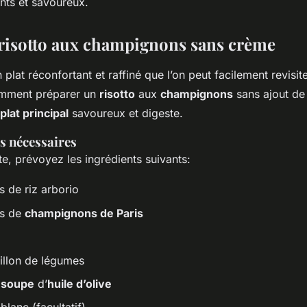
nts et savoureux.
 risotto aux champignons sans crème
 plat réconfortant et raffiné que l’on peut facilement revisit
omment préparer un
risotto
aux
champignons
sans ajout de
plat principal
savoureux et digeste.
s nécessaires
te, prévoyez les ingrédients suivants:
 de riz arborio
s de
champignons de Paris
uillon de légumes
à soupe
d’
huile d’olive