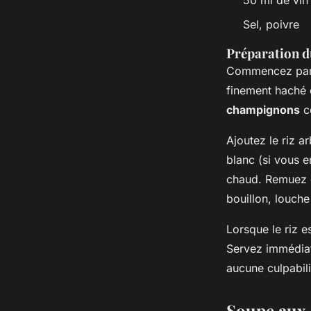
50 ml de vin 
Sel, poivre
Préparation d
Commencez par f
finement haché e
champignons
c
Ajoutez le riz a
blanc (si vous e
chaud. Remuez c
bouillon, louch
Lorsque le riz 
Servez immédia
aucune culpabili
Soupe aux 