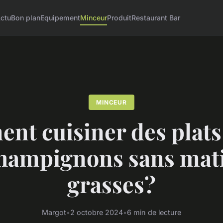
ctu
Bon plan
Equipement
Minceur
Produit
Restaurant Bar
MINCEUR
t cuisiner des plats
hampignons sans mat
grasses?
Margot
•
2 octobre 2024
•
6 min de lecture