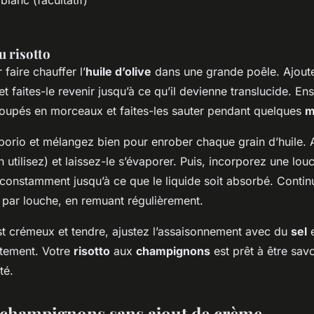
blanc (facultatif)
u risotto
aire chauffer l’
huile d’olive
dans une grande poêle. Ajoute
t faites-le revenir jusqu’à ce qu’il devienne translucide. En
oupés en morceaux et faites-les sauter pendant quelques
m
rborio et mélangez bien pour enrober chaque grain d’huile. A
n utilisez) et laissez-le s’évaporer. Puis, incorporez une lou
onstamment jusqu’à ce que le liquide soit absorbé. Continu
e par louche, en remuant régulièrement.
est crémeux et tendre, ajustez l’assaisonnement avec du
sel
e
tement. Votre
risotto
aux
champignons
est prêt à être sav
té.
champignons sans ajout de crème