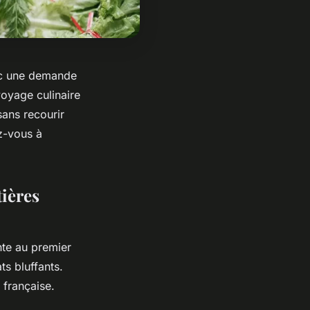
vec une demande
oyage culinaire
sans recourir
z-vous à
ières
te au premier
s bluffants.
 française.