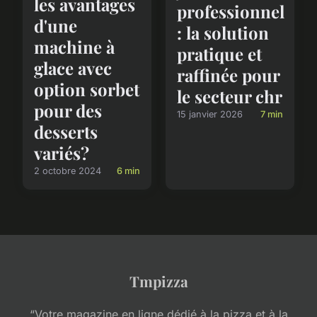
les avantages
professionnel
d'une
: la solution
machine à
pratique et
glace avec
raffinée pour
option sorbet
le secteur chr
pour des
15 janvier 2026
7 min
desserts
variés?
2 octobre 2024
6 min
Tmpizza
“Votre magazine en ligne dédié à la pizza et à la