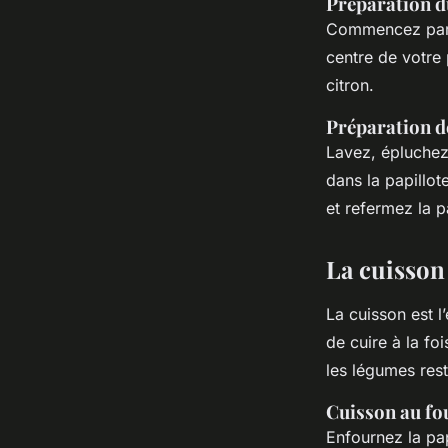
Préparation 
Commencez par p
centre de votre 
citron.
Préparation d
Lavez, épluche
dans la papillot
et refermez la p
La cuisson
La cuisson est l
de cuire à la fo
les légumes res
Cuisson au fo
Enfournez la pap