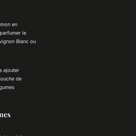
aumon en
 parfumer le
uvignon Blanc ou
s ajouter
 touche de
légumes
umes