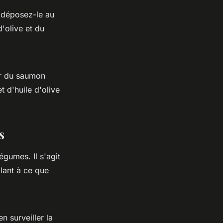
 déposez-le au
d'olive et du
ur du saumon
 d'huile d'olive
s
égumes. Il s'agit
lant à ce que
n surveiller la