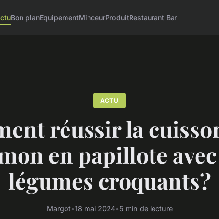
ctu
Bon plan
Equipement
Minceur
Produit
Restaurant Bar
ACTU
nt réussir la cuisso
mon en papillote avec
légumes croquants?
Margot
•
18 mai 2024
•
5 min de lecture