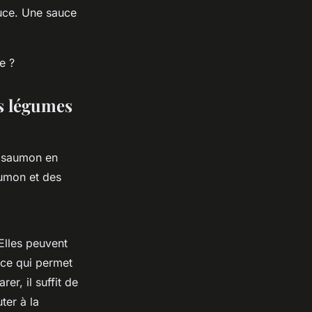
uce. Une sauce
e ?
s légumes
e saumon en
aumon et des
lles peuvent
 ce qui permet
er, il suffit de
ter à la