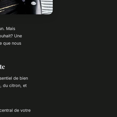
un. Mais
ouhait? Une
ce que nous
te
sentiel de bien
 du citron, et
central de votre