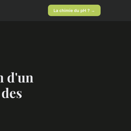
La chimie du pH ? →
n d'un
 des