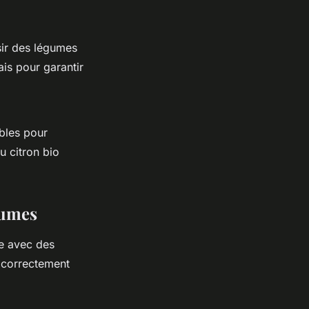
sir des légumes
ais pour garantir
ables pour
u citron bio
gumes
te avec des
 correctement