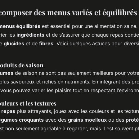
mposer des menus variés et équilibrés
menus équilibrés
est essentiel pour une alimentation saine. 
ier les
ingrédients
et de s’assurer que chaque repas conti
de
glucides
et de
fibres
. Voici quelques astuces pour divers
roduits de saison
égumes
de saison ne sont pas seulement meilleurs pour votre p
lus savoureux et riches en nutriments. En intégrant des pr
 vous pouvez varier les plaisirs tout en respectant l’environ
ouleurs et les textures
s
repas
plus attrayants, jouez avec les couleurs et les textu
égumes croquants
avec des
grains moelleux
ou des
proté
st non seulement agréable à regarder, mais il est souvent pl