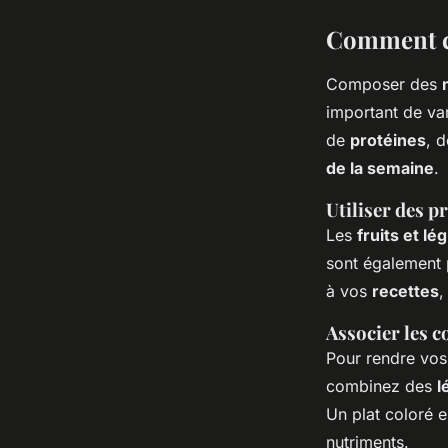
Comment co
Composer des
important de var
de
protéines
, 
de la semaine
.
Utiliser des p
Les
fruits et l
sont également p
à vos
recettes
,
Associer les c
Pour rendre vo
combinez des
l
Un plat coloré e
nutriments.