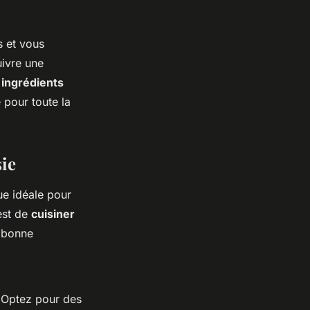
s et vous
ivre une
s
ingrédients
 pour toute la
ie
ue idéale pour
 est de
cuisiner
e bonne
. Optez pour des