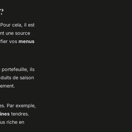
 ?
Pour cela, il est
ent une source
ifier vos
menus
ortefeuille, ils
oduits de saison
nement.
res. Par exemple,
ines
tendres.
us riche en