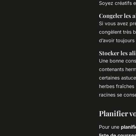
Soyez créatifs e
Congeler les 
Si vous avez pr
congèlent très 
d’avoir toujour
Stocker les a
Une bonne cons
contenants her
certaines astuc
herbes fraîches
racines se conse
Planifier 
Pour une
planif
liste de course