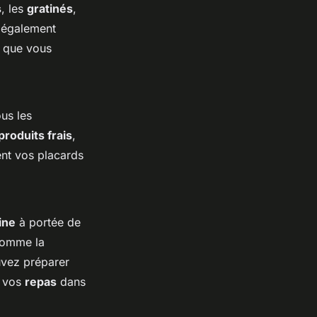
s
, les
gratinés
,
 également
, que vous
us les
produits frais
,
nt vos placards
ine
à portée de
comme la
uvez préparer
z vos
repas
dans