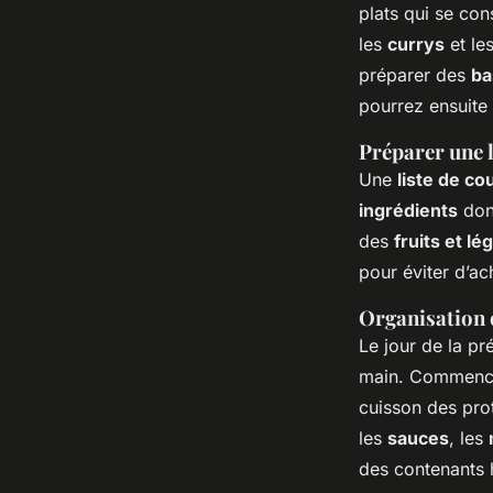
plats qui se con
les
currys
et le
préparer des
ba
pourrez ensuite
Préparer une l
Une
liste de co
ingrédients
dont
des
fruits et l
pour éviter d’a
Organisation 
Le jour de la pr
main. Commenc
cuisson des pro
les
sauces
, les
des contenants 