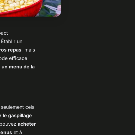
pact
Établir un
 vos repas
, mais
ode efficace
 un menu de la
 seulement cela
 le gaspillage
 pouvez
acheter
enus
et à