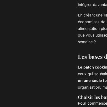
intégrer davan
En créant une
l
économisez de l
alimentation plu
que vous utilise
semaine ?
Les bases 
Le
batch cooki
ceux qui souhai
en une seule fo
organisation, ma
Choisir les bo
Pour commencer