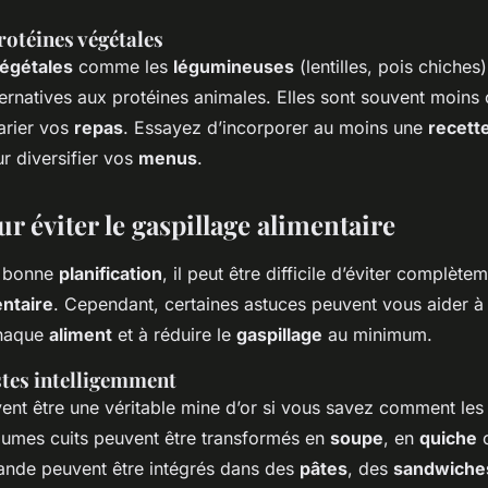
rotéines végétales
végétales
comme les
légumineuses
(lentilles, pois chiches
ternatives aux protéines animales. Elles sont souvent moins 
arier vos
repas
. Essayez d’incorporer au moins une
recett
r diversifier vos
menus
.
r éviter le gaspillage alimentaire
 bonne
planification
, il peut être difficile d’éviter complètem
entaire
. Cependant, certaines astuces peuvent vous aider à
 chaque
aliment
et à réduire le
gaspillage
au minimum.
estes intelligemment
nt être une véritable mine d’or si vous savez comment les u
gumes cuits peuvent être transformés en
soupe
, en
quiche
iande peuvent être intégrés dans des
pâtes
, des
sandwiche