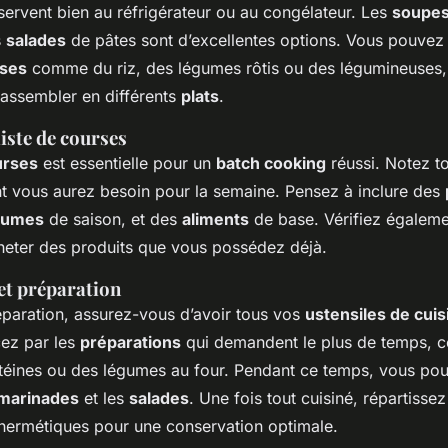
servent bien au réfrigérateur ou au congélateur. Les
soupe
s
salades
de pâtes sont d’excellentes options. Vous pouvez
ses
comme du riz, des légumes rôtis ou des légumineuses
 assembler en différents
plats
.
iste de courses
urses
est essentielle pour un
batch cooking
réussi. Notez to
 vous aurez besoin pour la semaine. Pensez à inclure des
égumes
de saison, et des
aliments
de base. Vérifiez égaleme
cheter des produits que vous possédez déjà.
et préparation
éparation, assurez-vous d’avoir tous vos
ustensiles de cuis
ez par les
préparations
qui demandent le plus de temps, 
téines ou des légumes au four. Pendant ce temps, vous po
marinades
et les
salades
. Une fois tout cuisiné, répartisse
hermétiques pour une conservation optimale.