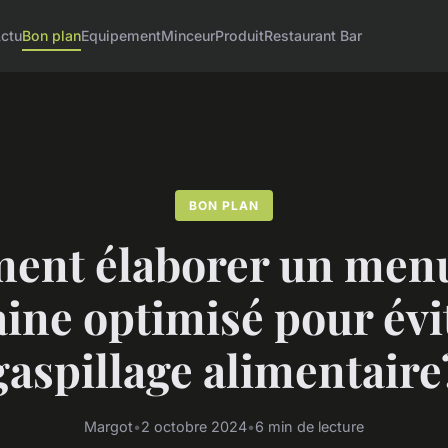
ctu
Bon plan
Equipement
Minceur
Produit
Restaurant Bar
BON PLAN
nt élaborer un menu
ine optimisé pour évit
gaspillage alimentaire
Margot
•
2 octobre 2024
•
6 min de lecture