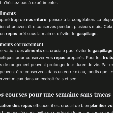
t n’hésitez pas à expérimenter.
aliments
éparé trop de
nourriture
, pensez à la congélation. La plup
bien et peuvent être conservés pendant plusieurs mois. Cel
s un
repas
prêt sous la main et d’éviter le
gaspillage
.
liments correctement
ervation des
aliments
est cruciale pour éviter le
gaspillage
métiques pour conserver vos
repas
préparés. Pour les
fruit
es de rangement peuvent prolonger leur durée de vie. Par e
 peuvent être conservées dans un verre d’eau, tandis que l
rvent mieux dans un endroit frais et sec.
vos courses pour une semaine sans tracas
ication des repas
efficace, il est crucial de bien
planifier v
s
bien pensée vous évite de perdre du temps au supermarch