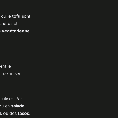
) ou le
tofu
sont
chères et
e végétarienne
ent le
 maximiser
tiliser. Par
ou en
salade
.
s
ou des
tacos
.