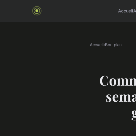
Accueil
A
Accueil
›
Bon plan
Comme
sema