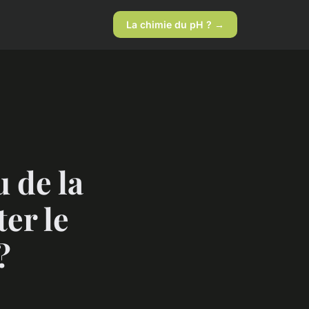
La chimie du pH ? →
 de la
er le
?