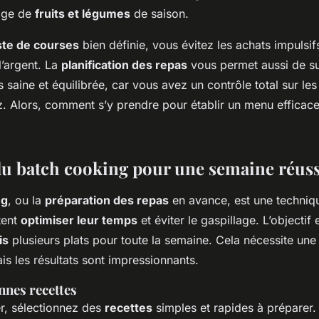
tage de
fruits et légumes
de saison.
iste de courses
bien définie, vous évitez les achats impulsif
’argent. La
planification des repas
vous permet aussi de su
s saine et équilibrée, car vous avez un contrôle total sur le
z. Alors, comment s’y prendre pour établir un menu efficace
du batch cooking pour une semaine réuss
ng
, ou la
préparation des repas
en avance, est une techniq
tent
optimiser leur temps
et éviter le gaspillage. L’objectif
is
plusieurs plats pour toute la semaine. Cela nécessite un
is les résultats sont impressionnants.
nnes recettes
, sélectionnez des
recettes
simples et rapides à préparer