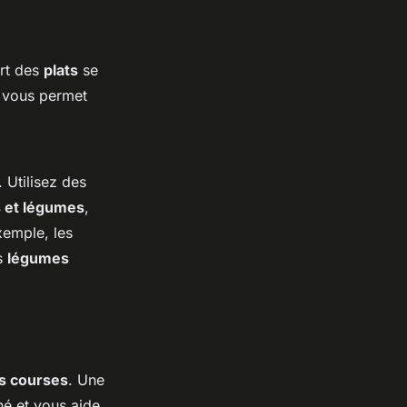
art des
plats
se
a vous permet
. Utilisez des
s et légumes
,
xemple, les
es
légumes
os courses
. Une
é et vous aide