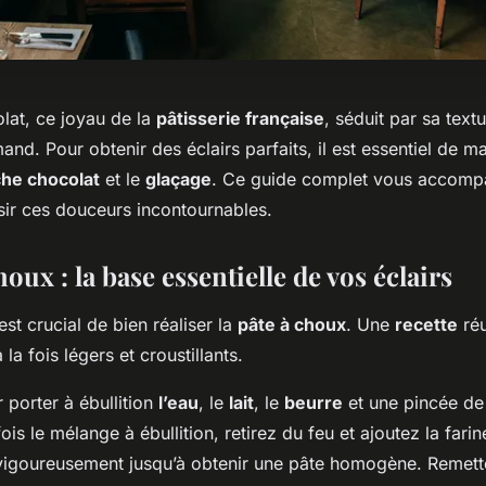
olat, ce joyau de la
pâtisserie française
, séduit par sa text
d. Pour obtenir des éclairs parfaits, il est essentiel de ma
he chocolat
et le
glaçage
. Ce guide complet vous accomp
sir ces douceurs incontournables.
houx : la base essentielle de vos éclairs
est crucial de bien réaliser la
pâte à choux
. Une
recette
réu
 la fois légers et croustillants.
orter à ébullition
l’eau
, le
lait
, le
beurre
et une pincée de
ois le mélange à ébullition, retirez du feu et ajoutez la fari
vigoureusement jusqu’à obtenir une pâte homogène. Remette