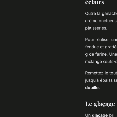
éclairs
Outre la ganach
crème onctueuse
pâtisseries.
Pour réaliser un
fendue et gratt
g de farine. Une 
mélange œufs-s
Remettez le tou
jusqu’à épaissis
douille
.
Le glaçage 
Un
glaçage
bril