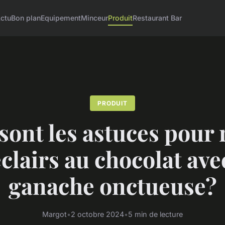
ctu
Bon plan
Equipement
Minceur
Produit
Restaurant Bar
PRODUIT
sont les astuces pour 
éclairs au chocolat ave
ganache onctueuse?
Margot
•
2 octobre 2024
•
5 min de lecture