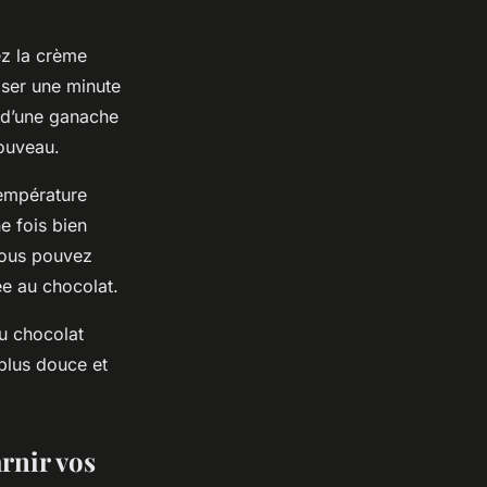
ez la crème
ser une minute
n d’une ganache
nouveau.
température
e fois bien
 Vous pouvez
e au chocolat.
u chocolat
plus douce et
arnir vos