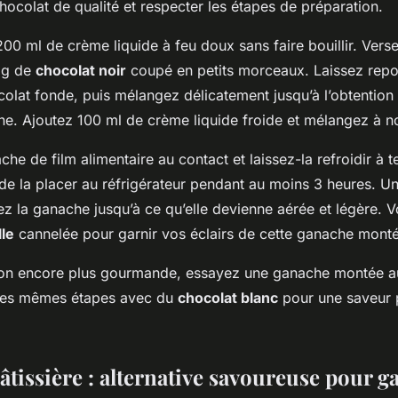
chocolat de qualité et respecter les étapes de préparation.
200 ml de crème liquide à feu doux sans faire bouillir. Vers
 g de
chocolat noir
coupé en petits morceaux. Laissez repo
colat fonde, puis mélangez délicatement jusqu’à l’obtentio
ne. Ajoutez 100 ml de crème liquide froide et mélangez à 
he de film alimentaire au contact et laissez-la refroidir à 
de la placer au réfrigérateur pendant au moins 3 heures. Un
tez la ganache jusqu’à ce qu’elle devienne aérée et légère.
lle
cannelée pour garnir vos éclairs de cette ganache monté
ion encore plus gourmande, essayez une ganache montée a
 les mêmes étapes avec du
chocolat blanc
pour une saveur 
tissière : alternative savoureuse pour g