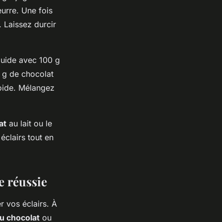
urre. Une fois
 Laissez durcir
quide avec 100 g
0 g de chocolat
roide. Mélangez
at
au lait ou le
éclairs tout en
e réussie
r vos éclairs. À
u chocolat
ou