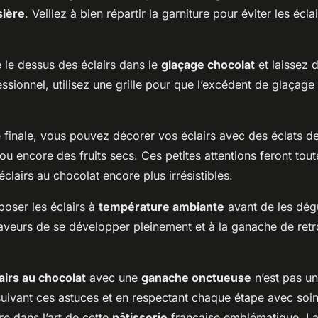
sière
. Veillez à bien répartir la garniture pour éviter les écl
 le dessus des éclairs dans le
glaçage chocolat
et laissez d
ssionnel, utilisez une grille pour que l’excédent de glaçage
 finale, vous pouvez décorer vos éclairs avec des éclats d
ou encore des fruits secs. Ces petites attentions feront tout
éclairs au chocolat encore plus irrésistibles.
eposer les éclairs à
température ambiante
avant de les dég
aveurs de se développer pleinement et à la ganache de retr
airs au chocolat
avec une
ganache onctueuse
n’est pas u
suivant ces astuces et en respectant chaque étape avec soi
e dans l’art de cette
pâtisserie
française emblématique. L