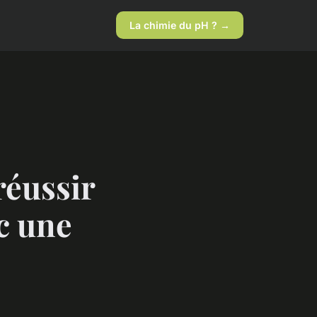
La chimie du pH ? →
réussir
c une