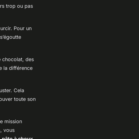
airs trop ou pas
urcir. Pour un
 s’égoutte
e chocolat, des
e la différence
uster. Cela
ouver toute son
ne mission
n, vous
a
pâte à choux