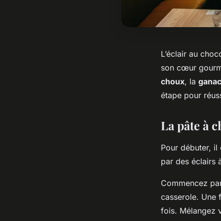
L’éclair au choc
son cœur gourman
choux
, la
ganac
étape pour réus
La pâte à c
Pour débuter, il 
par des éclairs à
Commencez par p
casserole. Une f
fois. Mélangez 