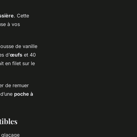
ssière
. Cette
use à vos
gousse de vanille
es d’
œufs
et 40
t en filet sur le
ser de remuer
e d’une
poche à
tibles
n glaçage